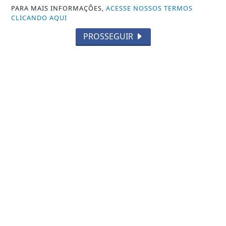
PARA MAIS INFORMAÇÕES,
ACESSE NOSSOS TERMOS
CLICANDO AQUI
PROSSEGUIR
MÚSICA
João Teixeira estreia no cenário
musical com o single autoral
"Primeiro Lugar"
Saiba Mais