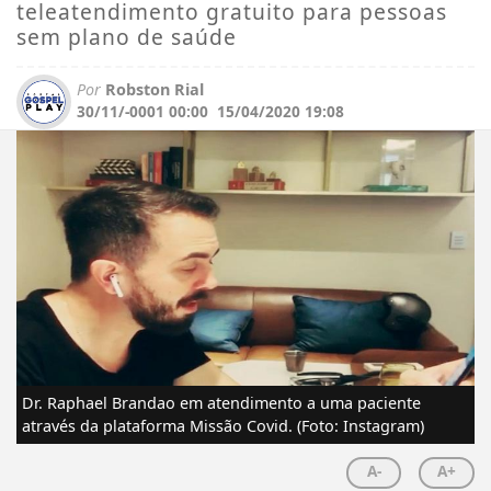
teleatendimento gratuito para pessoas
sem plano de saúde
Por
Robston Rial
30/11/-0001 00:00
15/04/2020 19:08
Dr. Raphael Brandao em atendimento a uma paciente
através da plataforma Missão Covid. (Foto: Instagram)
A-
A+