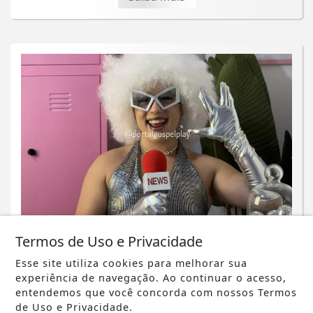
MÚSICA
Termos de Uso e Privacidade
Beatriz Borgueti lança "Fora de
Órbita", novo single que une pop
Esse site utiliza cookies para melhorar sua
experiência de navegação. Ao continuar o acesso,
cristão e...
entendemos que você concorda com nossos Termos
de Uso e Privacidade.
Saiba Mais