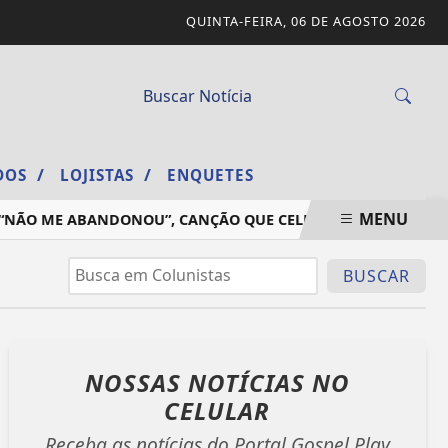
QUINTA-FEIRA, 06 DE AGOSTO 2026
/
/
ADOS
LOJISTAS
ENQUETES
MENU
NÃO ME ABANDONOU”, CANÇÃO QUE CELEBRA A FIDELIDADE D
BUSCAR
NOSSAS NOTÍCIAS
NO
CELULAR
Receba as notícias do Portal Gospel Play