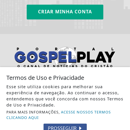
CRIAR MINHA CONTA
Termos de Uso e Privacidade
Esse site utiliza cookies para melhorar sua
experiência de navegação. Ao continuar o acesso,
INÍCIO
|
SOBRE
|
PAINEL DO LEITOR
|
entendemos que você concorda com nossos Termos
de Uso e Privacidade.
TERMOS DE USO E PRIVACIDADE
|
FAQ
|
CONTATO
PARA MAIS INFORMAÇÕES,
ACESSE NOSSOS TERMOS
CLICANDO AQUI
PROSSEGUIR