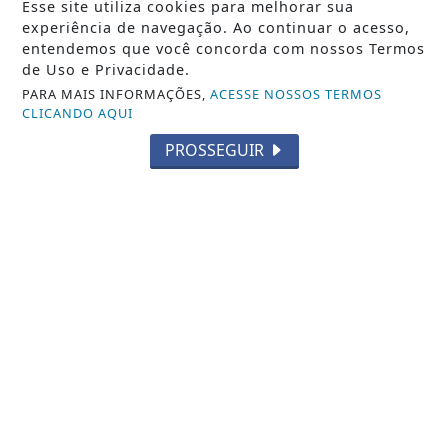
Esse site utiliza cookies para melhorar sua
Saiba Mais
experiência de navegação. Ao continuar o acesso,
entendemos que você concorda com nossos Termos
de Uso e Privacidade.
PARA MAIS INFORMAÇÕES,
ACESSE NOSSOS TERMOS
CLICANDO AQUI
PROSSEGUIR
MÚSICA
João Teixeira estreia no cenário
musical com o single autoral
"Primeiro Lugar"