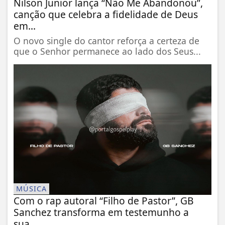
Nilson Junior lança “Não Me Abandonou”,
canção que celebra a fidelidade de Deus
em...
O novo single do cantor reforça a certeza de
que o Senhor permanece ao lado dos Seus...
MÚSICA
Com o rap autoral “Filho de Pastor”, GB
Sanchez transforma em testemunho a
sua...