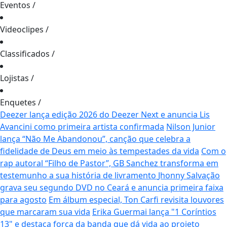
Eventos
/
Videoclipes
/
Classificados
/
Lojistas
/
Enquetes
/
Deezer lança edição 2026 do Deezer Next e anuncia Lis
Avancini como primeira artista confirmada
Nilson Junior
lança “Não Me Abandonou”, canção que celebra a
fidelidade de Deus em meio às tempestades da vida
Com o
rap autoral “Filho de Pastor”, GB Sanchez transforma em
testemunho a sua história de livramento
Jhonny Salvação
grava seu segundo DVD no Ceará e anuncia primeira faixa
para agosto
Em álbum especial, Ton Carfi revisita louvores
que marcaram sua vida
Erika Guermai lança "1 Coríntios
13" e destaca força da banda que dá vida ao projeto