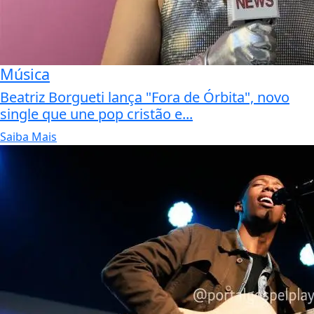
Música
Beatriz Borgueti lança "Fora de Órbita", novo
single que une pop cristão e...
Saiba Mais