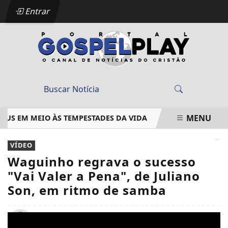
Entrar
MENU
S EM MEIO ÀS TEMPESTADES DA VIDA
COM O RAP AUTORAL
EM ALTA
VÍDEO
Waguinho regrava o sucesso
"Vai Valer a Pena", de Juliano
Son, em ritmo de samba
Por
Robston Rial
25/12/2021 13:34
25/12/2021 13:34