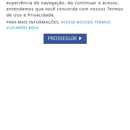
experiência de navegação. Ao continuar o acesso,
entendemos que você concorda com nossos Termos
de Uso e Privacidade.
PARA MAIS INFORMAÇÕES,
ACESSE NOSSOS TERMOS
CLICANDO AQUI
PROSSEGUIR
VÍDEO
Fernanda Martell celebra sucesso do
clipe "Águas Profundas" com mais de
25 mil...
Saiba Mais
MAIS POSTAGENS