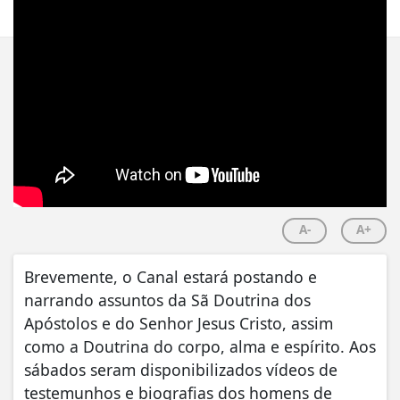
Por
Robston Rial
02/06/2018 11:53
30/11/-0001 00:00
A-
A+
Brevemente, o Canal estará postando e
narrando assuntos da Sã Doutrina dos
Apóstolos e do Senhor Jesus Cristo, assim
como a Doutrina do corpo, alma e espírito. Aos
sábados seram disponibilizados vídeos de
testemunhos e biografias dos homens de