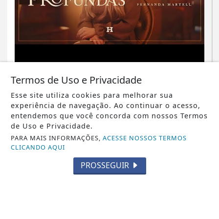
VÍDEO
Termos de Uso e Privacidade
Fernanda Martell celebra sucesso do
clipe "Águas Profundas" com mais de
Esse site utiliza cookies para melhorar sua
experiência de navegação. Ao continuar o acesso,
25 mil...
entendemos que você concorda com nossos Termos
de Uso e Privacidade.
Saiba Mais
PARA MAIS INFORMAÇÕES,
ACESSE NOSSOS TERMOS
CLICANDO AQUI
PROSSEGUIR
MAIS POSTAGENS