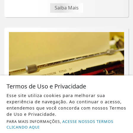
Saiba Mais
Termos de Uso e Privacidade
Esse site utiliza cookies para melhorar sua
experiência de navegação. Ao continuar o acesso,
entendemos que você concorda com nossos Termos
EMPREGOS
de Uso e Privacidade.
Supermercados Mundial abre 50
PARA MAIS INFORMAÇÕES,
ACESSE NOSSOS TERMOS
CLICANDO AQUI
vagas para Jovem Aprendiz em Niterói