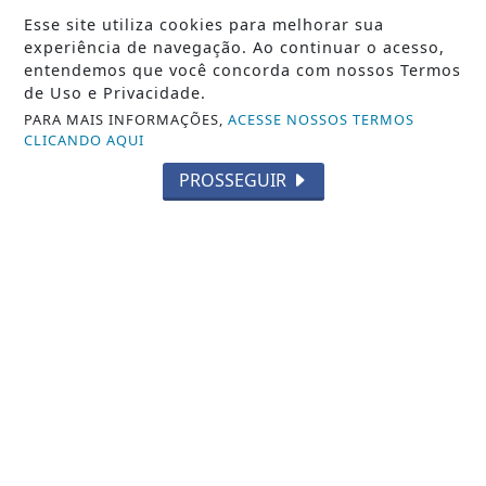
Esse site utiliza cookies para melhorar sua
ENTENDENDO A BÍBLIA | RÁDIO RTM
experiência de navegação. Ao continuar o acesso,
Podcast Mulher na Igreja tem papel
entendemos que você concorda com nossos Termos
secundário?
de Uso e Privacidade.
PARA MAIS INFORMAÇÕES,
ACESSE NOSSOS TERMOS
Saiba Mais
CLICANDO AQUI
PROSSEGUIR