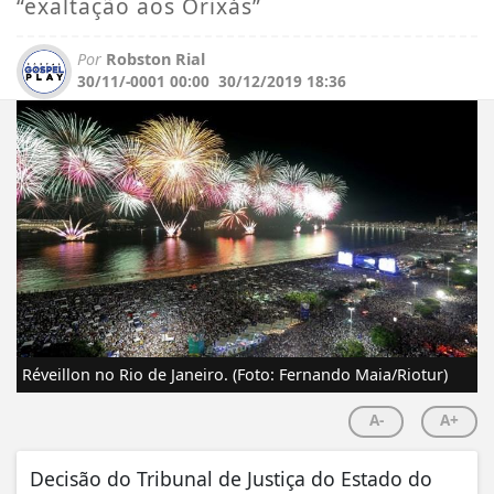
“exaltação aos Orixás”
Por
Robston Rial
30/11/-0001 00:00
30/12/2019 18:36
Réveillon no Rio de Janeiro. (Foto: Fernando Maia/Riotur)
A-
A+
Decisão do Tribunal de Justiça do Estado do