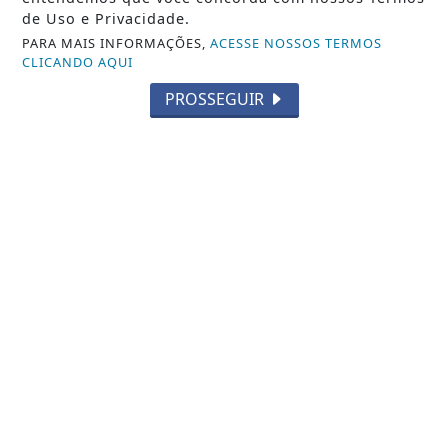
de Uso e Privacidade.
PARA MAIS INFORMAÇÕES,
ACESSE NOSSOS TERMOS
CLICANDO AQUI
PROSSEGUIR
HOMENAGEM
Bruna Olly recebe dois Discos de
Platina e celebra novo marco em seu
ministério
Saiba Mais