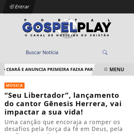
Entrar
MENU
EARÁ E ANUNCIA PRIMEIRA FAIXA PARA AGOSTO
EM ÁLBUM
EM ALTA
MÚSICA
“Seu Libertador”, lançamento
do cantor Gênesis Herrera, vai
impactar a sua vida!
Uma canção que encoraja a romper os
desafios pela força da fé em Deus, pela