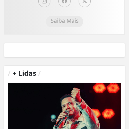
Saiba Mais
/
+ Lidas
/