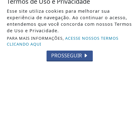
Termos de Uso e Privacidade
MÚSICA
Beatriz Borgueti lança "Fora de
Esse site utiliza cookies para melhorar sua
Órbita", novo single que une pop
experiência de navegação. Ao continuar o acesso,
entendemos que você concorda com nossos Termos
cristão e...
de Uso e Privacidade.
PARA MAIS INFORMAÇÕES,
ACESSE NOSSOS TERMOS
Saiba Mais
CLICANDO AQUI
PROSSEGUIR