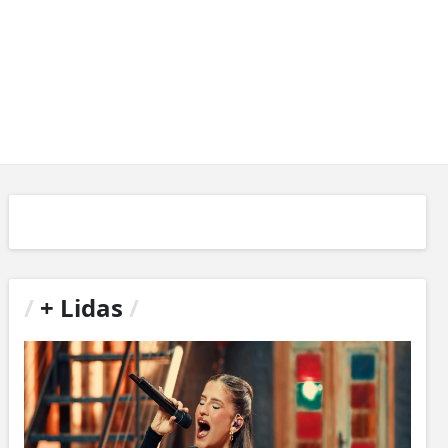
/
+ Lidas
/