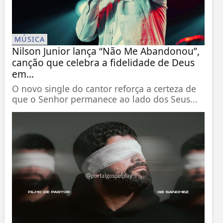
MÚSICA
Nilson Junior lança “Não Me Abandonou”,
canção que celebra a fidelidade de Deus
em...
O novo single do cantor reforça a certeza de
que o Senhor permanece ao lado dos Seus...