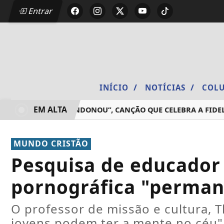
Entrar
/
/
INÍCIO
NOTÍCIAS
COLU
EM ALTA
ÇA “NÃO ME ABANDONOU”, CANÇÃO QUE CELEBRA A FIDELIDA
MUNDO CRISTÃO
Pesquisa de educador 
pornográfica "permane
O professor de missão e cultura, 
jovens podem ter a mente no céu"