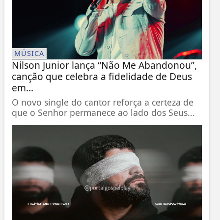
MÚSICA
Nilson Junior lança “Não Me Abandonou”,
canção que celebra a fidelidade de Deus
em...
O novo single do cantor reforça a certeza de
que o Senhor permanece ao lado dos Seus...