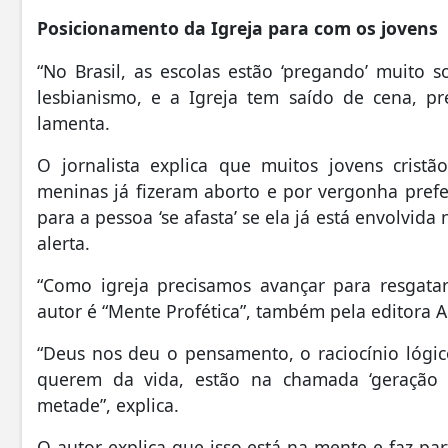
Posicionamento da Igreja para com os jovens
“No Brasil, as escolas estão ‘pregando’ muito
lesbianismo, e a Igreja tem saído de cena, p
lamenta.
O jornalista explica que muitos jovens cristã
meninas já fizeram aborto e por vergonha prefe
para a pessoa ‘se afasta’ se ela já está envolvid
alerta.
“Como igreja precisamos avançar para resgatar 
autor é “Mente Profética”, também pela editora A
“Deus nos deu o pensamento, o raciocínio lóg
querem da vida, estão na chamada ‘geração 
metade”, explica.
O autor explica que isso está na mente e faz p