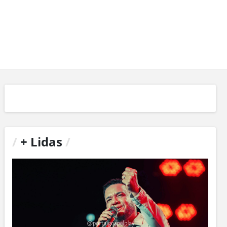
/
+ Lidas
/