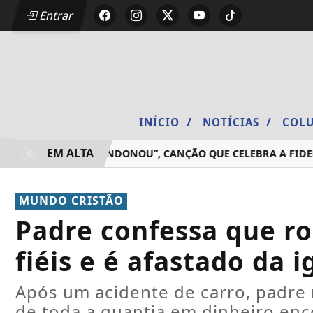
Entrar
/
/
INÍCIO
NOTÍCIAS
COLU
EM ALTA
ÇA “NÃO ME ABANDONOU”, CANÇÃO QUE CELEBRA A FIDELIDA
MUNDO CRISTÃO
Padre confessa que r
fiéis e é afastado da i
Após um acidente de carro, padre 
de toda a quantia em dinheiro en