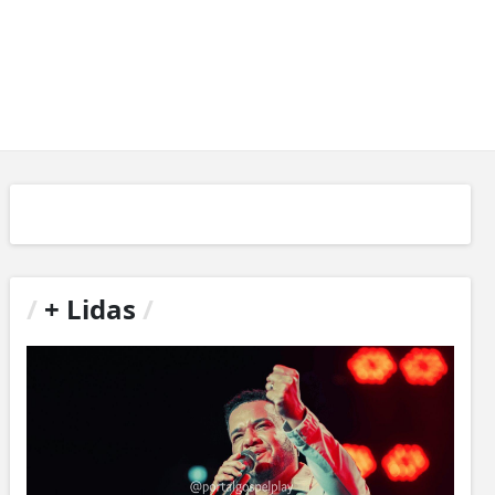
/
+ Lidas
/