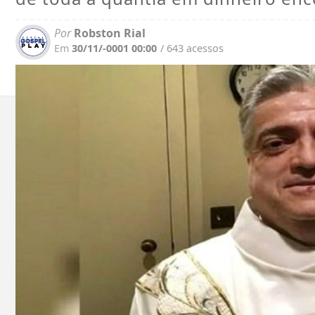
Por
Robston Rial
Em
30/11/-0001 00:00
/ 643 acessos