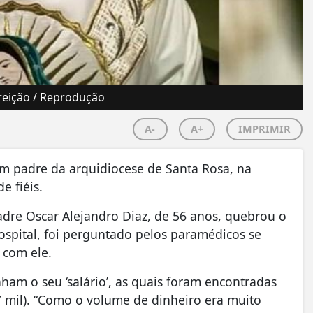
reição / Reprodução
A-
A+
IMPRIMIR
 um padre da arquidiocese de Santa Rosa, na
e fiéis.
dre Oscar Alejandro Diaz, de 56 anos, quebrou o
ospital, foi perguntado pelos paramédicos se
 com ele.
ham o seu ‘salário’, as quais foram encontradas
7 mil). “Como o volume de dinheiro era muito