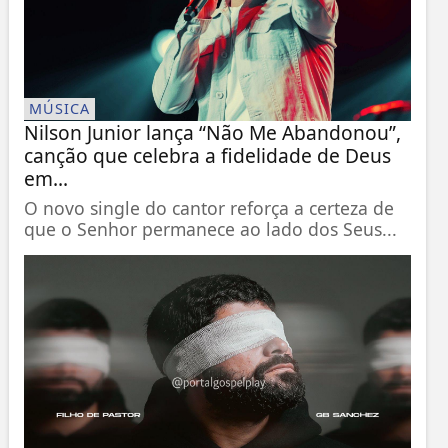
MÚSICA
Nilson Junior lança “Não Me Abandonou”,
canção que celebra a fidelidade de Deus
em...
O novo single do cantor reforça a certeza de
que o Senhor permanece ao lado dos Seus...