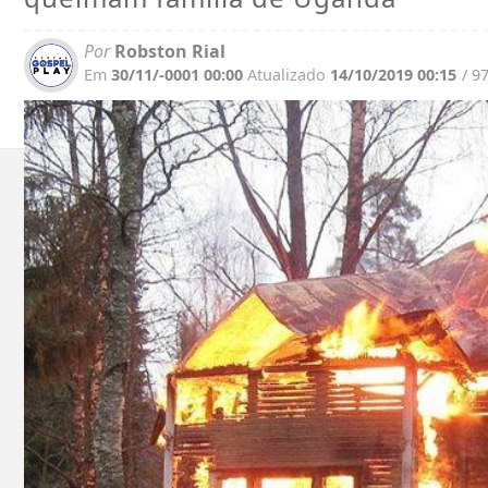
Por
Robston Rial
Em
30/11/-0001 00:00
Atualizado
14/10/2019 00:15
/ 9