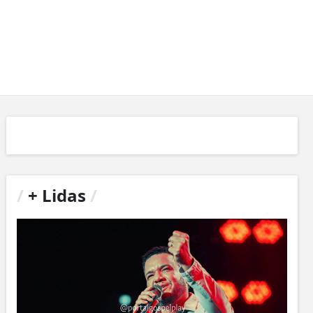
/
+ Lidas
/