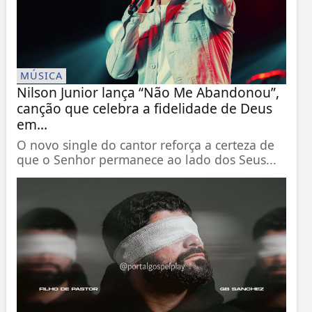
MÚSICA
Nilson Junior lança “Não Me Abandonou”,
canção que celebra a fidelidade de Deus
em...
O novo single do cantor reforça a certeza de
que o Senhor permanece ao lado dos Seus...