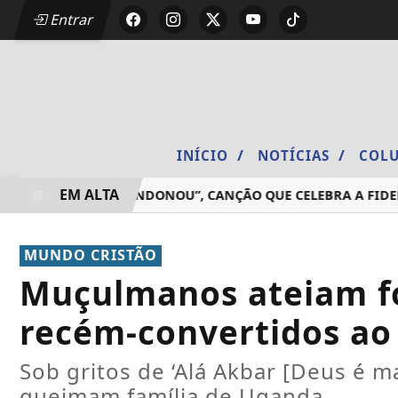
Entrar
/
/
INÍCIO
NOTÍCIAS
COLU
EM ALTA
ÇA “NÃO ME ABANDONOU”, CANÇÃO QUE CELEBRA A FIDELIDA
MUNDO CRISTÃO
Muçulmanos ateiam fo
recém-convertidos ao 
Sob gritos de ‘Alá Akbar [Deus é m
queimam família de Uganda