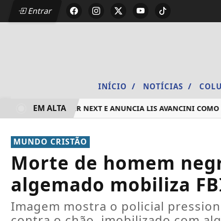
Entrar
/
/
INÍCIO
NOTÍCIAS
COLU
EM ALTA
ÃO 2026 DO DEEZER NEXT E ANUNCIA LIS AVANCINI COMO P
MUNDO CRISTÃO
Morte de homem negr
algemado mobiliza FB
Imagem mostra o policial pressio
contra o chão, imobilizado com a