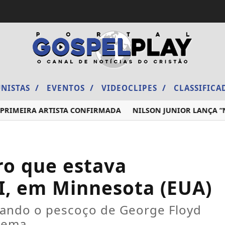
/
/
/
NISTAS
EVENTOS
VIDEOCLIPES
CLASSIFIC
RIMEIRA ARTISTA CONFIRMADA
NILSON JUNIOR LANÇA “NÃO
o que estava
I, em Minnesota (EUA)
nando o pescoço de George Floyd
lgema