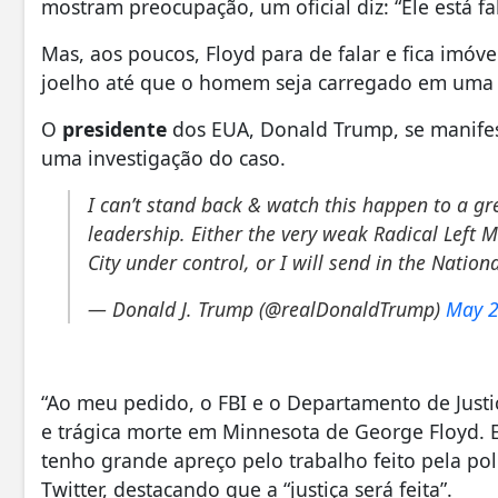
mostram preocupação, um oficial diz: “Ele está fa
Mas, aos poucos, Floyd para de falar e fica imóvel 
joelho até que o homem seja carregado em uma
O
presidente
dos EUA, Donald Trump, se manifes
uma investigação do caso.
I can’t stand back & watch this happen to a gre
leadership. Either the very weak Radical Left M
City under control, or I will send in the Nation
— Donald J. Trump (@realDonaldTrump)
May 2
“Ao meu pedido, o FBI e o Departamento de Justiç
e trágica morte em Minnesota de George Floyd. Eu
tenho grande apreço pelo trabalho feito pela pol
Twitter, destacando que a “justiça será feita”.