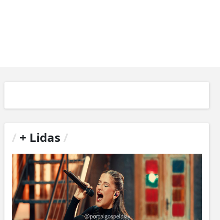
/
+ Lidas
/