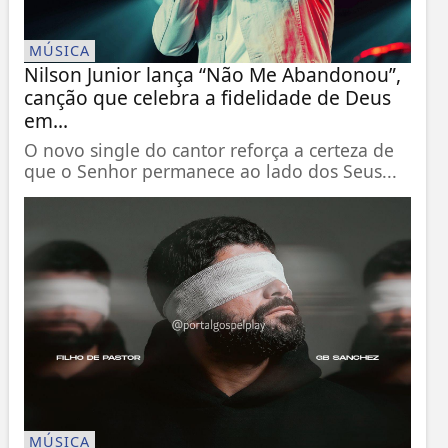
MÚSICA
Nilson Junior lança “Não Me Abandonou”,
canção que celebra a fidelidade de Deus
em...
O novo single do cantor reforça a certeza de
que o Senhor permanece ao lado dos Seus...
MÚSICA