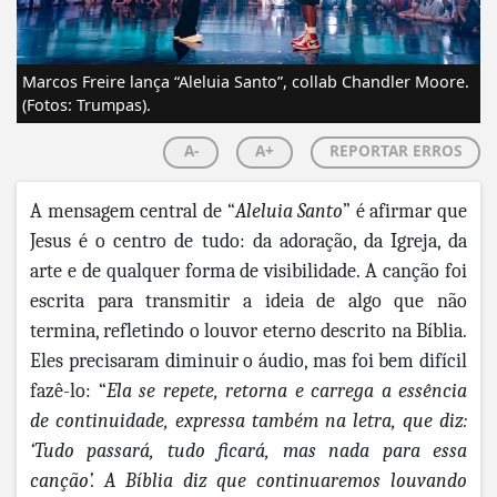
Marcos Freire lança “Aleluia Santo”, collab Chandler Moore.
(Fotos: Trumpas).
A-
A+
REPORTAR ERROS
A mensagem central de “
Aleluia Santo
” é afirmar que
Jesus é o centro de tudo: da adoração, da Igreja, da
arte e de qualquer forma de visibilidade. A canção foi
escrita para transmitir a ideia de algo que não
termina, refletindo o louvor eterno descrito na Bíblia.
Eles precisaram diminuir o áudio, mas foi bem difícil
fazê-lo: “
Ela se repete, retorna e carrega a essência
de continuidade, expressa também na letra,
que diz:
‘Tudo passará, tudo ficará, mas nada para essa
canção’. A Bíblia diz que continuaremos louvando