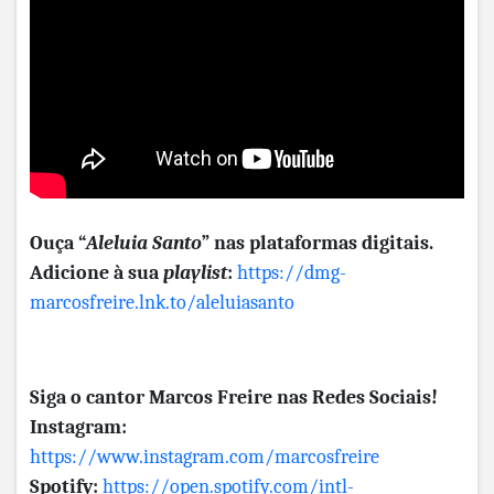
Ouça
“
Aleluia Santo
”
nas plataformas digitais.
Adicione à sua
playlist
:
https://dmg-
marcosfreire.lnk.to/aleluiasanto
Siga o cantor Marcos Freire nas Redes Sociais!
Instagram:
https://www.instagram.com/marcosfreire
Spotify:
https://open.spotify.com/intl-