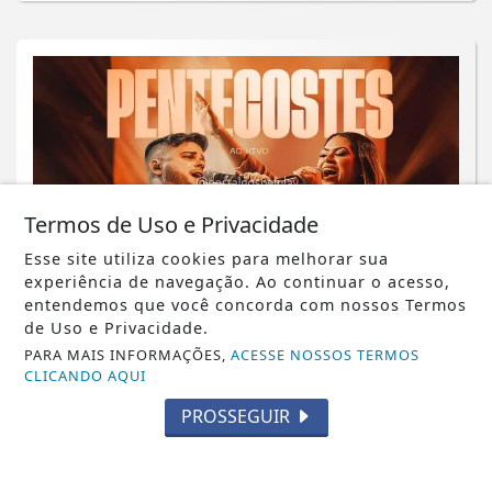
Termos de Uso e Privacidade
Esse site utiliza cookies para melhorar sua
experiência de navegação. Ao continuar o acesso,
entendemos que você concorda com nossos Termos
MÚSICA
de Uso e Privacidade.
Ministério Mergulhar e Nathalia
PARA MAIS INFORMAÇÕES,
ACESSE NOSSOS TERMOS
CLICANDO AQUI
Valencia lançam “Pentecostes”, um
clamor pelo...
PROSSEGUIR
Saiba Mais