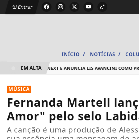
Entrar
/
/
INÍCIO
NOTÍCIAS
COLU
EM ALTA
O 2026 DO DEEZER NEXT E ANUNCIA LIS AVANCINI COMO PRI
MÚSICA
Fernanda Martell lanç
Amor" pelo selo Labi
A canção é uma produção de Aless
sua essência uma mensagem de ar