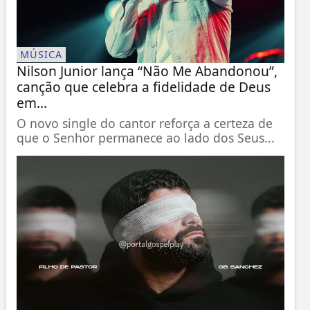
MÚSICA
Nilson Junior lança “Não Me Abandonou”,
canção que celebra a fidelidade de Deus
em...
O novo single do cantor reforça a certeza de
que o Senhor permanece ao lado dos Seus...