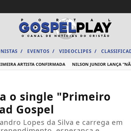
/
/
/
NISTAS
EVENTOS
VIDEOCLIPES
CLASSIFIC
MEIRA ARTISTA CONFIRMADA
NILSON JUNIOR LANÇA “NÃO M
a o single "Primeiro
dad Gospel
andro Lopes da Silva e carrega em
rependimento, esperança e