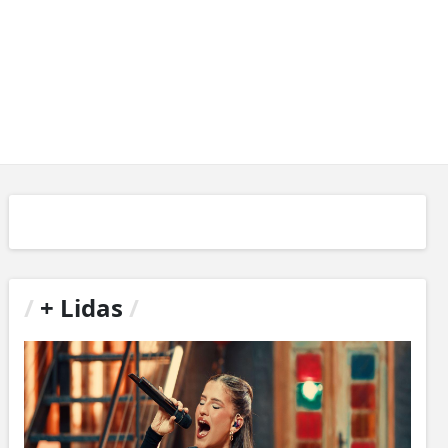
/
+ Lidas
/