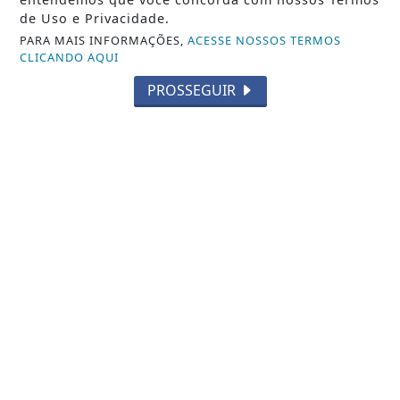
de Uso e Privacidade.
PARA MAIS INFORMAÇÕES,
ACESSE NOSSOS TERMOS
CLICANDO AQUI
PROSSEGUIR
MÚSICA
Marcados Pagode Gospel e Kellen
Byanca apresentam o medley "Dono
da Promessa /...
Saiba Mais