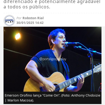
diferenciado e potencialmente agradável
a todos os públicos.
Por
Robston Rial
30/01/2025 14:42
Emerson Orofino lança “Come On”. (Foto: Anthony Chidoizie
| Marlon Macosa).