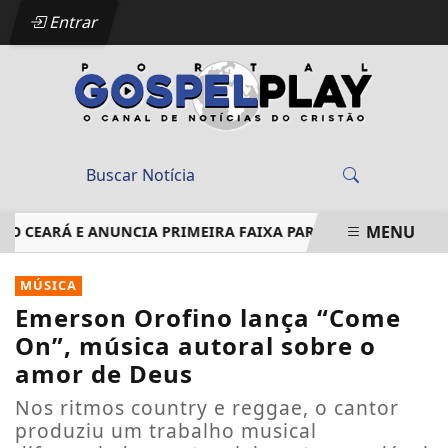
Entrar
MENU
CEARÁ E ANUNCIA PRIMEIRA FAIXA PARA AGOSTO
EM ÁLBU
EM ALTA
MÚSICA
Emerson Orofino lança “Come
On”, música autoral sobre o
amor de Deus
Nos ritmos country e reggae, o cantor
produziu um trabalho musical