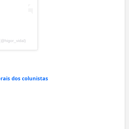
(@higor_vidal)
rais dos colunistas