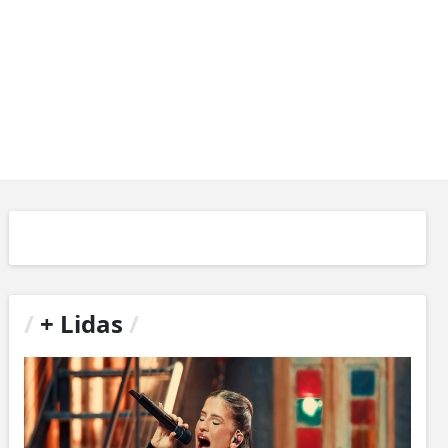
/
+ Lidas
/