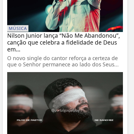
MÚSICA
Nilson Junior lança “Não Me Abandonou”,
canção que celebra a fidelidade de Deus
em...
O novo single do cantor reforça a certeza de
que o Senhor permanece ao lado dos Seus...