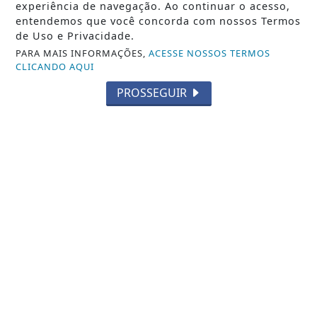
experiência de navegação. Ao continuar o acesso,
clamor pelo...
entendemos que você concorda com nossos Termos
de Uso e Privacidade.
Saiba Mais
PARA MAIS INFORMAÇÕES,
ACESSE NOSSOS TERMOS
CLICANDO AQUI
PROSSEGUIR
MÚSICA
Marcados Pagode Gospel e Kellen
Byanca apresentam o medley "Dono