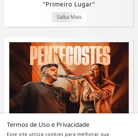
"Primeiro Lugar"
Saiba Mais
MÚSICA
Termos de Uso e Privacidade
Ministério Mergulhar e Nathalia
Valencia lançam “Pentecostes”, um
Esse site utiliza cookies para melhorar sua