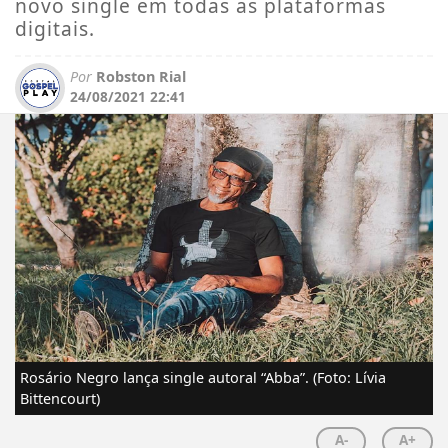
novo single em todas as plataformas
digitais.
Por
Robston Rial
24/08/2021 22:41
Rosário Negro lança single autoral “Abba”. (Foto: Lívia
Bittencourt)
A-
A+