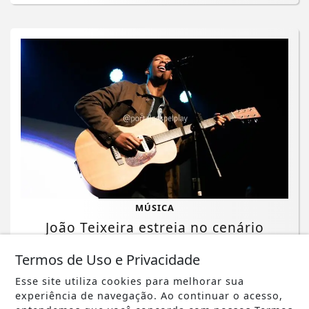
MÚSICA
João Teixeira estreia no cenário
musical com o single autoral
Termos de Uso e Privacidade
"Primeiro Lugar"
Esse site utiliza cookies para melhorar sua
Saiba Mais
experiência de navegação. Ao continuar o acesso,