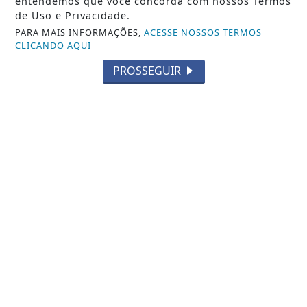
entendemos que você concorda com nossos Termos
de Uso e Privacidade.
PARA MAIS INFORMAÇÕES,
ACESSE NOSSOS TERMOS
CLICANDO AQUI
PROSSEGUIR
MÚSICA
Novo Som recebe Disco de Ouro por
ultrapassar 50 milhões de
visualizações com...
Saiba Mais