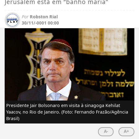
Jerusalém está em “banho maria”
Por
Robston Rial
30/11/-0001 00:00
Presidente Jair Bolsonaro em visita à sinagoga Kehilat
Yaacov, no Rio de Janeiro. (Foto: Fernando Frazão/Agência
Brasil)
A-
A+