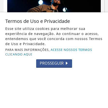
Termos de Uso e Privacidade
Esse site utiliza cookies para melhorar sua
experiência de navegação. Ao continuar o acesso,
entendemos que você concorda com nossos Termos
de Uso e Privacidade.
MÚSICA
PARA MAIS INFORMAÇÕES,
ACESSE NOSSOS TERMOS
CLICANDO AQUI
João Teixeira estreia no cenário
musical com o single autoral
PROSSEGUIR
"Primeiro Lugar"
Saiba Mais