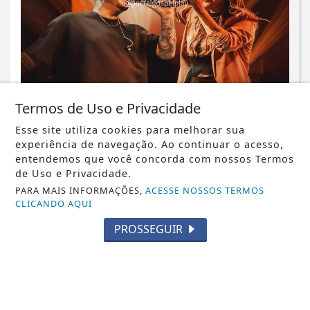
MÚSICA
Termos de Uso e Privacidade
Ministério Mergulhar e Nathalia
Valencia lançam “Pentecostes”, um
Esse site utiliza cookies para melhorar sua
experiência de navegação. Ao continuar o acesso,
clamor pelo...
entendemos que você concorda com nossos Termos
de Uso e Privacidade.
Saiba Mais
PARA MAIS INFORMAÇÕES,
ACESSE NOSSOS TERMOS
CLICANDO AQUI
PROSSEGUIR