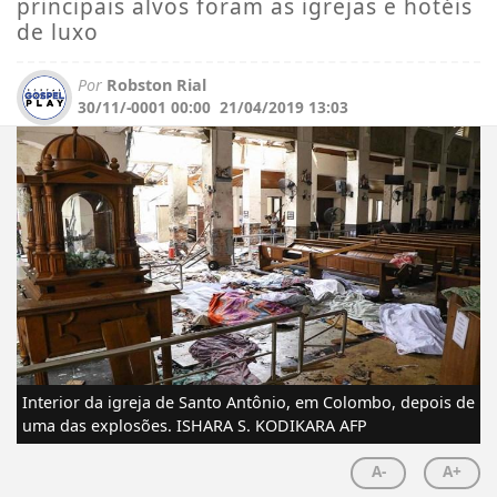
principais alvos foram as igrejas e hotéis
de luxo
Por
Robston Rial
30/11/-0001 00:00
21/04/2019 13:03
Interior da igreja de Santo Antônio, em Colombo, depois de
uma das explosões. ISHARA S. KODIKARA AFP
A-
A+