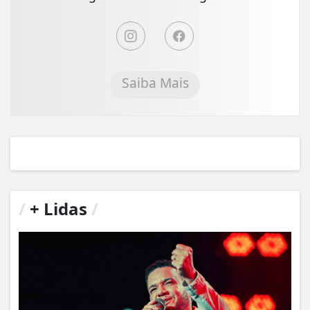
Saiba Mais
/
+ Lidas
/